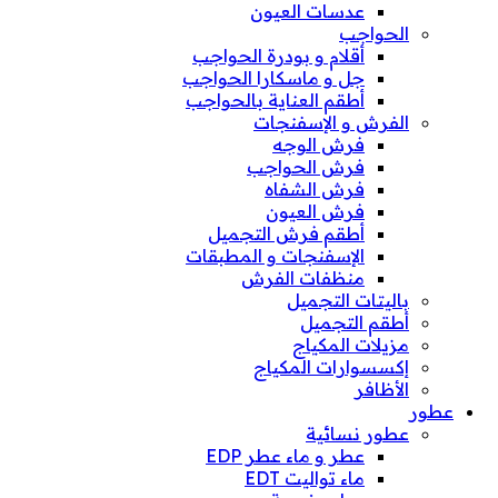
عدسات العيون
الحواجب
أقلام و بودرة الحواجب
جل و ماسكارا الحواجب
أطقم العناية بالحواجب
الفرش و الإسفنجات
فرش الوجه
فرش الحواجب
فرش الشفاه
فرش العيون
أطقم فرش التجميل
الإسفنجات و المطبقات
منظفات الفرش
باليتات التجميل
أطقم التجميل
مزيلات المكياج
إكسسوارات المكياج
الأظافر
عطور
عطور نسائية
عطر و ماء عطر EDP
ماء تواليت EDT