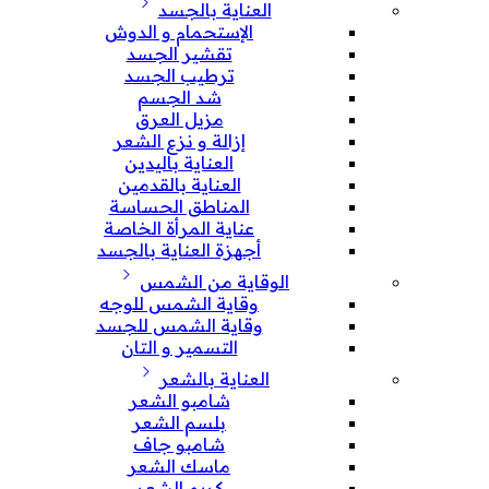
العناية بالجسد
الإستحمام و الدوش
تقشير الجسد
ترطيب الجسد
شد الجسم
مزيل العرق
إزالة و نزع الشعر
العناية باليدين
العناية بالقدمين
المناطق الحساسة
عناية المرأة الخاصة
أجهزة العناية بالجسد
الوقاية من الشمس
وقاية الشمس للوجه
وقاية الشمس للجسد
التسمير و التان
العناية بالشعر
شامبو الشعر
بلسم الشعر
شامبو جاف
ماسك الشعر
كريم الشعر