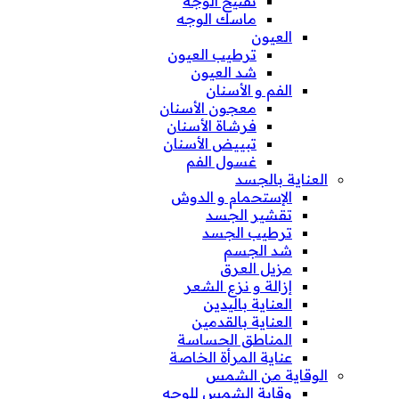
تفتيح الوجه
ماسك الوجه
العيون
ترطيب العيون
شد العيون
الفم و الأسنان
معجون الأسنان
فرشاة الأسنان
تبييض الأسنان
غسول الفم
العناية بالجسد
الإستحمام و الدوش
تقشير الجسد
ترطيب الجسد
شد الجسم
مزيل العرق
إزالة و نزع الشعر
العناية باليدين
العناية بالقدمين
المناطق الحساسة
عناية المرأة الخاصة
الوقاية من الشمس
وقاية الشمس للوجه