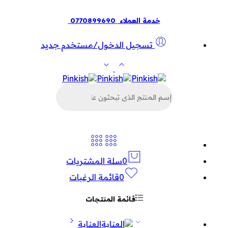
خدمة العملاء
0770899690
تسجيل الدخول/مستخدم جديد
البحث
عن
المنتجات
0
سلة المشتريات
0
قائمة الرغبات
قائمة المنتجات
العناية