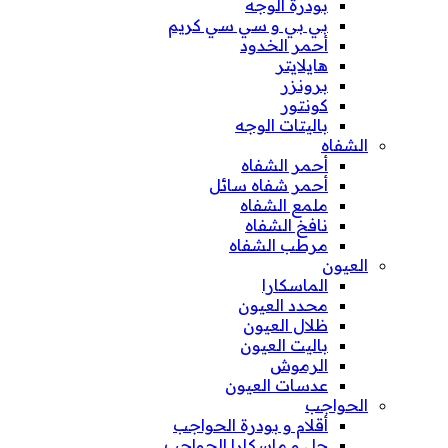
بودرة الوجه
بي بي و سي سي كريم
أحمر الخدود
هايلايتر
برونزر
كونتور
باليتات الوجه
الشفاه
أحمر الشفاه
أحمر شفاه سائل
ملمع الشفاه
نافخ الشفاه
مرطب الشفاه
العيون
الماسكارا
محدد العيون
ظلال العيون
باليت العيون
الرموش
عدسات العيون
الحواجب
أقلام و بودرة الحواجب
جل و ماسكارا الحواجب