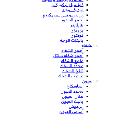
كونسيلر و كوركتر
بودرة الوجه
بي بي و سي سي كريم
أحمر الخدود
هايلايتر
برونزر
كونتور
باليتات الوجه
الشفاه
أحمر الشفاه
أحمر شفاه سائل
ملمع الشفاه
محدد الشفاه
نافخ الشفاه
مرطب الشفاه
العيون
الماسكارا
محدد العيون
ظلال العيون
باليت العيون
الرموش
أساس العيون