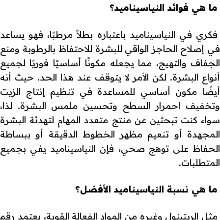
ما هي فوائد النياسيناميد؟
فكري في النياسيناميد باعتباره بطلاً مرطبًا، فهو يساعد
في إصلاح الحاجز الواقي للبشرة للاحتفاظ بالرطوبة ومنع
الجفاف والتهيج، مما يجعله مكونًا أساسيًا فوريًا لجميع
أنواع البشرة. لكن الأمر لا يتوقف عند هذا الحد. حيث أنه
أيضًا مكون أساسي للمساعدة في تنظيم إنتاج الزيت
وتخفيف احمرار السطح وتحسين ملمس البشرة. لذا،
سواء كنت تبحثين عن منتج متعدد المهام لتهدئة البشرة
المجهدة أو تنعيم مظهر الخطوط الدقيقة أو ببساطة
الحفاظ على توهج صحي، فإن النياسيناميد يفي بجميع
المتطلبات.
ما هي نسبة النياسيناميد الأفضل؟
مثل الريتينول وغيره من المواد الفعالة القوية، يعتمد رقم