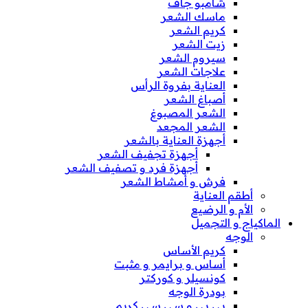
شامبو جاف
ماسك الشعر
كريم الشعر
زيت الشعر
سيروم الشعر
علاجات الشعر
العناية بفروة الرأس
أصباغ الشعر
الشعر المصبوغ
الشعر المجعد
أجهزة العناية بالشعر
أجهزة تجفيف الشعر
أجهزة فرد و تصفيف الشعر
فرش و أمشاط الشعر
أطقم العناية
الأم و الرضيع
الماكياج و التجميل
الوجه
كريم الأساس
أساس و برايمر و مثبت
كونسيلر و كوركتر
بودرة الوجه
بي بي و سي سي كريم