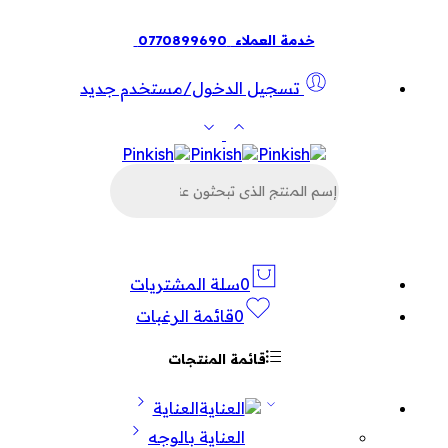
خدمة العملاء
0770899690
تسجيل الدخول/مستخدم جديد
البحث
عن
المنتجات
0
سلة المشتريات
0
قائمة الرغبات
قائمة المنتجات
العناية
العناية بالوجه