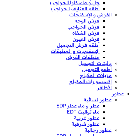
جل و ماسكارا الحواجب
أطقم العناية بالحواجب
الفرش و الإسفنجات
فرش الوجه
فرش الحواجب
فرش الشفاه
فرش العيون
أطقم فرش التجميل
الإسفنجات و المطبقات
منظفات الفرش
باليتات التجميل
أطقم التجميل
مزيلات المكياج
إكسسوارات المكياج
الأظافر
عطور
عطور نسائية
عطر و ماء عطر EDP
ماء تواليت EDT
عطور غربية
عطور شرقية
عطور رجالية
عطر و ماء عطر EDP