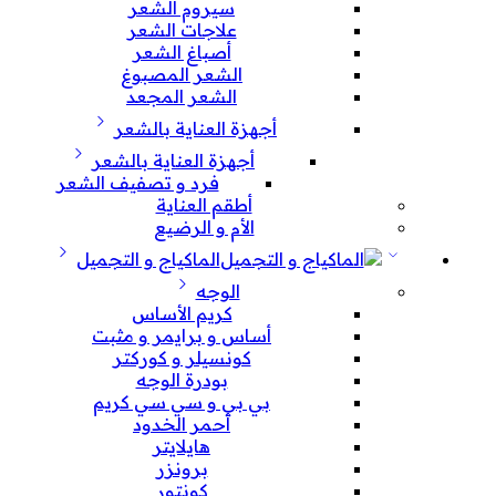
سيروم الشعر
علاجات الشعر
أصباغ الشعر
الشعر المصبوغ
الشعر المجعد
أجهزة العناية بالشعر
أجهزة العناية بالشعر
فرد و تصفيف الشعر
أطقم العناية
الأم و الرضيع
الماكياج و التجميل
الوجه
كريم الأساس
أساس و برايمر و مثبت
كونسيلر و كوركتر
بودرة الوجه
بي بي و سي سي كريم
أحمر الخدود
هايلايتر
برونزر
كونتور