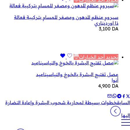
سيروم منظم للدهون ومصغر للمسام بتركيبة فعالة
ذا اورديناري
3,100
DA
تحديد أحد الخيارات
مصل تفتيح البشرة بالخوخ والنياسيناميد
أنوا
4,900
DA
السابق
خطوات بسيطة لمحاربة شحوب البشرة وإعادة النضارة
إليها