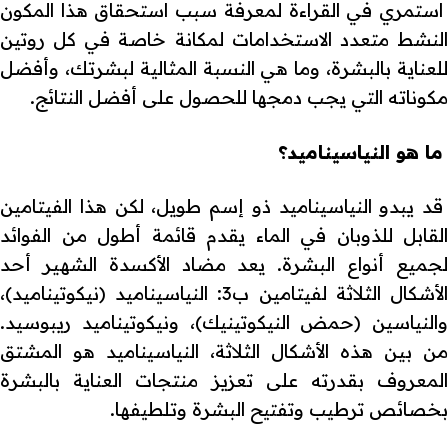
استمري في القراءة لمعرفة سبب استحقاق هذا المكون
النشط متعدد الاستخدامات لمكانة خاصة في كل روتين
للعناية بالبشرة، وما هي النسبة المثالية لبشرتك، وأفضل
مكوناته التي يجب دمجها للحصول على أفضل النتائج.
ما هو النياسيناميد؟
قد يبدو النياسيناميد ذو إسم طويل، لكن هذا الفيتامين
القابل للذوبان في الماء يقدم قائمة أطول من الفوائد
لجميع أنواع البشرة. يعد مضاد الأكسدة الشهير أحد
الأشكال الثلاثة لفيتامين ب3: النياسيناميد (نيكوتيناميد)،
والنياسين (حمض النيكوتينيك)، ونيكوتيناميد ريبوسيد.
من بين هذه الأشكال الثلاثة، النياسيناميد هو المشتق
المعروف بقدرته على تعزيز منتجات العناية بالبشرة
بخصائص ترطيب وتفتيح البشرة وتلطيفها.