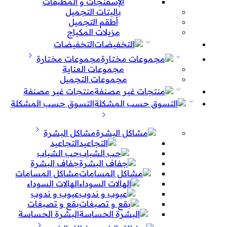
الإسفنجات و المطبقات
باليتات التجميل
أطقم التجميل
مزيلات المكياج
التخفيضات
مجموعات مختارة
مجموعات العناية
مجموعات التجميل
منتجات غير مصنفة
التسوق حسب المشكلة
مشاكل البشرة
التجاعيد
حب الشباب
جفاف البشرة
مشاكل المسامات
الهالات السوداء
عيوب و ندوب
بقع و تصبغات
البشرة الحساسة