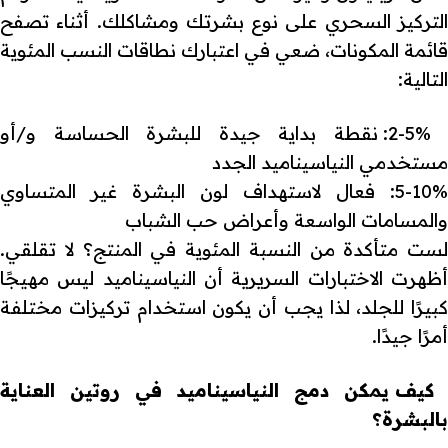
التركيز السحري على نوع بشرتك ومشاكلك. أثناء تصفح
قائمة المكونات، ضعي في اعتبارك نطاقات النسب المئوية
التالية:
2-5%: نقطة بداية جيدة للبشرة الحساسة و/أو
مستخدمي النياسيناميد الجدد
5-10%: فعال لاستهداف لون البشرة غير المتساوي
والمسامات الواسعة وأعراض حب الشباب
لست متأكدة من النسبة المئوية في المنتج؟ لا تقلقي.
أظهرت الاختبارات السريرية أن النياسيناميد ليس مهيجًا
كبيرًا للجلد، لذا يجب أن يكون استخدام تركيزات مختلفة
أمرًا جيدًا.
كيف يمكن دمج النياسيناميد في روتين العناية
بالبشرة؟